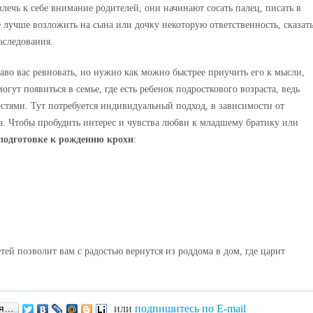
лечь к себе внимание родителей, они начинают сосать палец, писать в
е лучше возложить на сына или дочку некоторую ответственность, сказать
аследования.
раво вас ревновать, но нужно как можно быстрее приучить его к мысли,
огут появиться в семье, где есть ребенок подросткового возраста, ведь
стями. Тут потребуется индивидуальный подход, в зависимости от
а. Чтобы пробудить интерес и чувства любви к младшему братику или
 подготовке к рождению крохи
:
ей позволит вам с радостью вернутся из роддома в дом, где царит
или
подпишитесь по E-mail
ся…